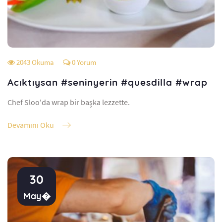
2043 Okuma
0 Yorum
Acıktıysan #seninyerin #quesdilla #wrap
Chef Sloo'da wrap bir başka lezzette.
Devamını Oku
30
May�