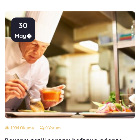
30
May�
1994 Okuma
0 Yorum